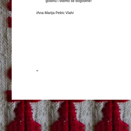
godinu i vidimo se dogodine!
/Ana-Marija Petric Vlah/
<