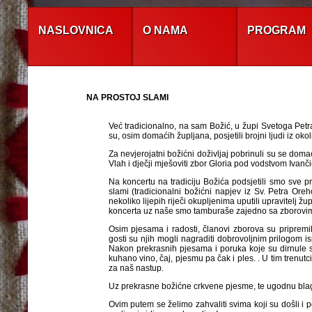
NASLOVNICA
O NAMA
PROGRAM
NA PROSTOJ SLAMI
Već tradicionalno, na sam Božić, u župi Svetoga Pet
su, osim domaćih župljana, posjetili brojni ljudi iz oko
Za nevjerojatni božićni doživljaj pobrinuli su se doma
Vlah i dječji mješoviti zbor Gloria pod vodstvom Ivanči
Na koncertu na tradiciju Božića podsjetili smo sve p
slami (tradicionalni božićni napjev iz Sv. Petra Or
nekoliko lijepih riječi okupljenima uputili upravitelj
koncerta uz naše smo tamburaše zajedno sa zborovima 
Osim pjesama i radosti, članovi zborova su pripremili 
gosti su njih mogli nagraditi dobrovoljnim prilogom i
Nakon prekrasnih pjesama i poruka koje su dirnule s
kuhano vino, čaj, pjesmu pa čak i ples. . U tim trenutc
za naš nastup.
Uz prekrasne božićne crkvene pjesme, te ugodnu blag
Ovim putem se želimo zahvaliti svima koji su došli i 