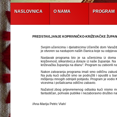
NASLOVNICA
O NAMA
PROGRAM
PREDSTAVLJANJE KOPRIVNIČKO-KRIŽEVAČKE ŽUPAN
Svojim učenicima i djelatnicima Učenički dom Varaždi
je otvoren sa nastupom naših članica koje su odpjevale
Nastavak programa bio je sa učenicima iz doma ko
književnost, slikarstvo),a dolaze iz naše županije. 
križevačka županija na dlanu". Program su zatvorili na
Nakon zatvaranja programa imali smo odličnu zakusk
Na putu kući odlučili smo se podružiti i opustiti u b
mišljenju mnogih odnijeli pobjedu. Program je vodio Kr
vicevima i pošalicama odlično zabavio.
Nažalost zbog prijevremenog odlaska kući nismo mo
fantastičan, pohvale publike i nezaboravno društvo nam
/Ana-Marija Petric Vlah/